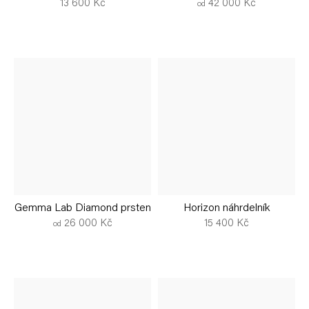
13 600 Kč
42 000 Kč
od
Gemma Lab Diamond prsten
Horizon náhrdelník
26 000 Kč
15 400 Kč
od