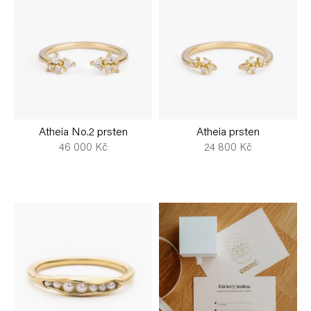
z
ý
Měna
(CZK)
e
p
n
i
Přihlášení
í
s
p
p
r
r
Atheia No.2 prsten
Atheia prsten
o
o
46 000 Kč
24 800 Kč
d
d
u
u
k
k
t
t
ů
ů