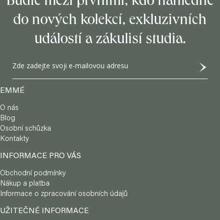
á
Buďte mezi prvními, kdo nahlédne
í
p
p
do nových kolekcí, exkluzivních
r
a
v
událostí a zákulisí studia.
k
t
y
í
v
ý
p
EMMÉ
i
s
O nás
u
Blog
Osobní schůzka
Kontakty
INFORMACE PRO VÁS
Obchodní podmínky
Nákup a platba
Informace o zpracování osobních údajů
UŽITEČNÉ INFORMACE