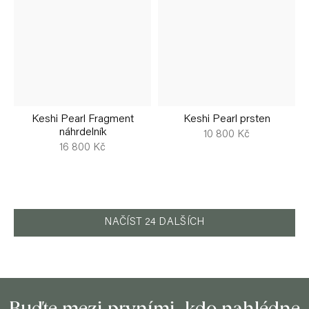
Keshi Pearl Fragment
Keshi Pearl prsten
náhrdelník
10 800 Kč
16 800 Kč
NAČÍST 24 DALŠÍCH
O
v
l
á
d
Z
a
c