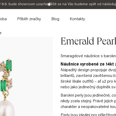
7-8.8. bude showroom uzavřen
Těšit se na Vás budeme opět od následuj
roba
Příběh značky
Blog
Kontakty
e
Emerald Pearl
Smaragdové náušnice s barokní
Náušnice vyrobené ze 14kt z
Nápaditý design propojuje dvoji
briliantů, završená zavěšenou b
široké škále outfitů – ať už pro 
nebo jako jedinečný doplněk sv
Barokní perly jsou jedinečné, c
nikdy zcela stejný. Právě jejich
charakter a neopakovatelné kou
Perly jsou ideální pro příležitos