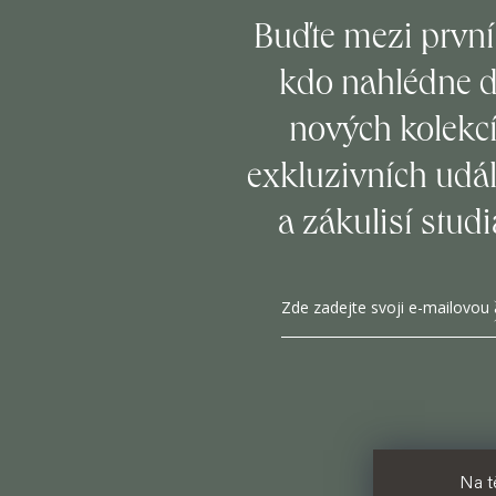
Z
á
Buďte mezi první
p
kdo nahlédne 
a
nových kolekcí
t
exkluzivních udál
í
a zákulisí studi
Na t