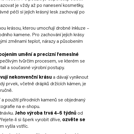
zovat je vždy až po nanesení kosmetiky,
ávné péči si jejich krásný lesk zachovají po
nou krásou, kterou umocňují drobné inkluze –
odního kamene. Pro zachování jejich krásy
dkými změnami teplot, nárazy a působením
pojením umění a precizní řemeslné
pečlivým tvůrčím procesem, ve kterém se
etail a současné výrobní postupy.
vují nekonvenční krásu
a dávají vyniknout
ždý prvek, včetně drápků držících kámen, je
ručně.
a použití přírodních kamenů se objednaný
tografie na e-shopu.
ednávku.
Jeho výroba trvá 4–6 týdnů
od
ejete-li si šperk vyrobit dříve,
ozvěte se
 vyšla vstříc.