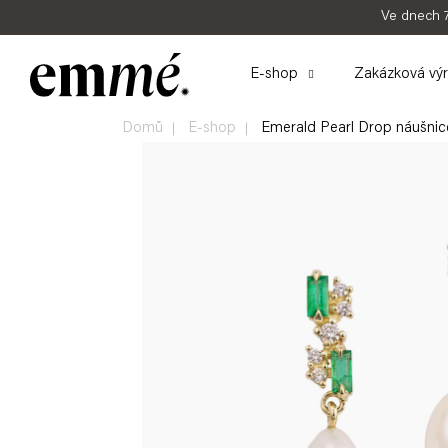
K
Přejít
Ve dnech 
na
o
Zpět
obsah
E-shop
Zakázková vý
š
do
obchodu
í
Domů
E-shop
Emerald Pearl Drop náušnic
k