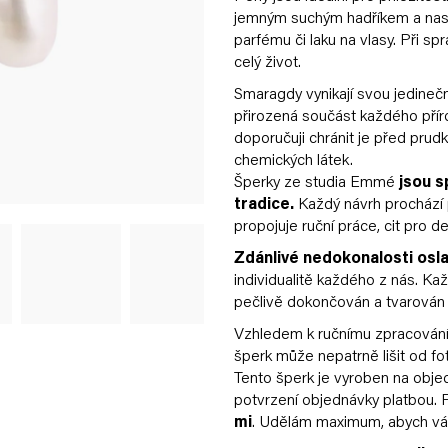
jemným suchým hadříkem a nasa
parfému či laku na vlasy. Při spr
celý život.
Smaragdy vynikají svou jedineč
přirozená součást každého přír
doporučuji chránit je před pru
chemických látek.
Šperky ze studia Emmé
jsou s
tradice.
Každý návrh prochází 
propojuje ruční práce, cit pro d
Zdánlivé nedokonalosti osla
individualitě každého z nás. Ka
pečlivě dokončován a tvarován 
Vzhledem k ručnímu zpracování 
šperk může nepatrně lišit od fo
Tento šperk je vyroben na obj
potvrzení objednávky platbou. Př
mi
. Udělám maximum, abych vám