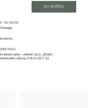
DO KOŠÍKU
č - 50 000 Kč
 Smaragd
Narozeniny
o (585/1000)
ní barokní perly – velikost 1,2cm, přírodní
riliantového výbrusu 0.18 ct (SI1, F-G)