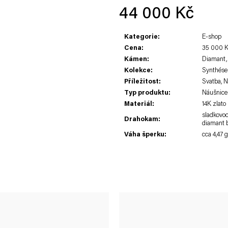
44 000 Kč
Měrná
Kategorie
:
E-shop
cena:
Cena
:
35 000 K
Kámen
:
Diamant,
Kolekce
:
Synthése
Příležitost
:
Svatba, 
Typ produktu
:
Náušnice
Materiál
:
14K zlat
sladkovod
Drahokam
:
diamant b
Váha šperku
:
cca 4,47 g