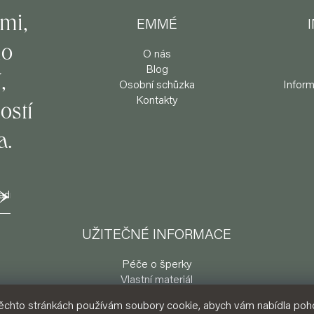
mi,
EMMÉ
do
O nás
Blog
,
Osobní schůzka
Inform
Kontakty
ostí
a.
UŽITEČNÉ INFORMACE
Péče o šperky
Vlastní materiál
Velikosti a úpravy prstenů
ěchto stránkách používám soubory cookie, abych vám nabídla poh
Délky řetízků a náramků