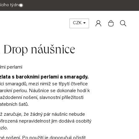
ícího týdne
CZK
Přihlášení
Nákupní
Hleda
 Drop náušnice
košík
mi perlami
lata s barokními perlami a smaragdy.
ci smaragdů, mezi nimiž se třpytí čtveřice
arokní perlou. Náušnice se dokonale hodí k
každodenní nošení, slavnostní příležitosti
atebních šatů.
ož zaručuje, že žádný pár náušnic nebude
 přirozená nepravidelnost jim dodává osobitý
zlo.
tné nošení. Po použití je doporučuji očistit