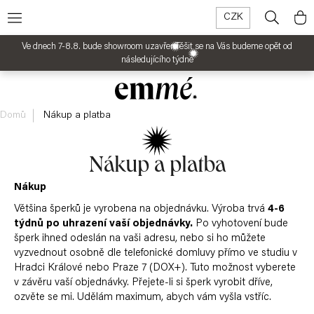
K
Přejít
CZK
na
Menu
Hledat
Ná
o
Zpět
obsah
Ve dnech 7-8.8. bude showroom uzavřen
Těšit se na Vás budeme opět od
š
ko
E-
následujícího týdne
í
shop
k
Domů
Nákup a platba
Zakázková
výroba
Nákup a platba
Příběh
Nákup
značky
Většina šperků je vyrobena na objednávku. Výroba trvá
4-6
týdnů po uhrazení vaší objednávky.
Po vyhotovení bude
šperk ihned odeslán na vaši adresu, nebo si ho můžete
Blog
vyzvednout osobně dle telefonické domluvy přímo ve studiu v
Hradci Králové nebo Praze 7 (DOX+). Tuto možnost vyberete
v závěru vaší objednávky. Přejete-li si šperk vyrobit dříve,
Kontakty
ozvěte se mi. Udělám maximum, abych vám vyšla vstříc.