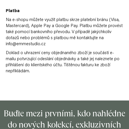
Měna
(CZK)
Platba
Na e-shopu můžete využít platbu skrze platební bránu (Visa,
Mastercard), Apple Pay a Google Pay. Platbu můžete provést
Přihlášení
také pomocí bankovního převodu. V případě jakýchkoliv
dotazů nebo problémů s platbou mě kontaktujte na
info@emmestudio.cz
Doklad o uhrazení ceny objednaného zboží je součástí e-
mailu potvrzující odeslání objednávky a také jej naleznete po
přihlášení do klientského účtu. Tištěnou fakturu ke zboží
nepřikládám.
Z
á
Buďte mezi prvními, kdo nahlédne
p
do nových kolekcí, exkluzivních