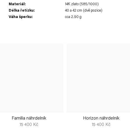
Materiál
:
14K zlato (585/1000)
Délka řetízku
:
40 a 42 cm (dvě pozice)
Váha šperku
:
cca 2.90 g
Familia náhrdelník
Horizon náhrdelník
15 400 Kč
15 400 Kč