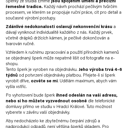
Šperky ze studia Emmé
jsou spojením umění a precizní
řemeslné tradice.
Každý návrh prochází pečlivým tvůrčím
procesem, ve kterém se propojuje ruční práce, cit pro detail a
současné výrobní postupy.
Zdánlivé nedokonalosti oslavují nekonvenční krásu
a
dávají vyniknout individualitě každého z nás. Každý prvek,
včetně drápků držících kámen, je pečlivě dokončován a
tvarován ručně.
Vzhledem k ručnímu zpracování a použití přírodních kamenů
se objednaný šperk může nepatrně lišit od fotografie na e-
shopu.
Tento šperk je vyroben na objednávku.
Jeho výroba trvá 4–6
týdnů
od potvrzení objednávky platbou. Přejete-li si šperk
vyrobit dříve,
ozvěte se mi
. Udělám maximum, abych vám
vyšla vstříc.
Po vyhotovení bude šperk
ihned odeslán na vaši adresu,
nebo si ho můžete vyzvednout osobně
dle telefonické
domluvy přímo ve studiu v Hradci Králové. Tuto možnost
vyberete v závěru vaší objednávky.
Aby nedocházelo ke zbytečnému čerpání zdrojů a
nadprodukci odpadů, není většina šperků skladem. Pro