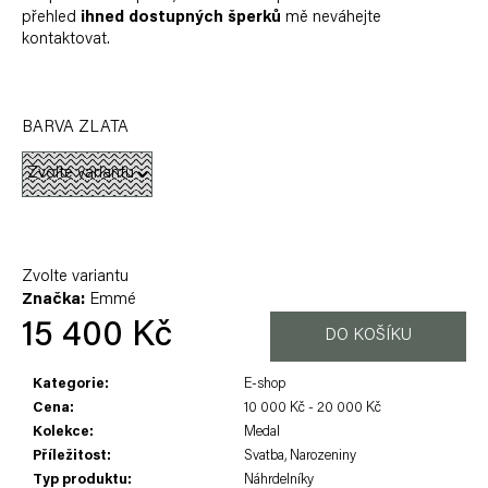
přehled
ihned dostupných šperků
mě neváhejte
kontaktovat.
BARVA ZLATA
Zvolte variantu
Značka:
Emmé
15 400 Kč
DO KOŠÍKU
Měrná
Kategorie
:
E-shop
cena:
Cena
:
10 000 Kč - 20 000 Kč
Kolekce
:
Medal
Příležitost
:
Svatba, Narozeniny
Typ produktu
:
Náhrdelníky